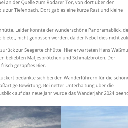
ei an der Quelle zum Rodarer Tor, von dort über den
is zur Tiefenbach. Dort gab es eine kurze Rast und kleine
senhütte. Leider konnte der wunderschöne Panoramablick, d
ietet, nicht genossen werden, da der Nebel dies nicht zul
e zurück zur Seegerteichhütte. Hier erwarteten Hans Waßm
den beliebten Matjesbrötchen und Schmalzbroten. Der
frisch gezapftes Bier.
uckert bedankte sich bei den Wanderführern für die schön
oßartige Bewirtung. Bei netter Unterhaltung über die
blick auf das neue Jahr wurde das Wanderjahr 2024 beend