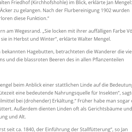
en Friedhof (Kirchhofshohle) im Blick, erklärte Jan Mengel
 Äcker zu gelangen. Nach der Flurbereinigung 1902 wurden
oren diese Funktion.“
n am Wegesrand. „Sie locken mit ihrer auffälligen Farbe V
 sie in Herbst und Winter“, erklärte Walter Mengel.
 bekannten Hagebutten, betrachteten die Wanderer die vie
ns und die blassroten Beeren des in allen Pflanzenteilen
ngel beim Anblick einer stattlichen Linde auf die Bedeutun
ütezeit eine bedeutende Nahrungsquelle für Insekten“, sagt
ilmittel bei (drohender) Erkältung.“ Früher habe man sogar
füttert. Außerdem dienten Linden oft als Gerichtsbäume un
ung und Alt.
st seit ca. 1840, der Einführung der Stallfütterung“, so Jan